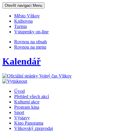
Otevřit navigaci
Menu
Město Vítkov
Knihovna
Turista
Vstupenky on-line
Rovnou na obsah
Rovnou na menu
Kalendář
Úvod
Přehled všech akcí
Kulturní akce
Program kina
Sport
Výstavy
Kino Panorama
Vítkovský zpravodaj