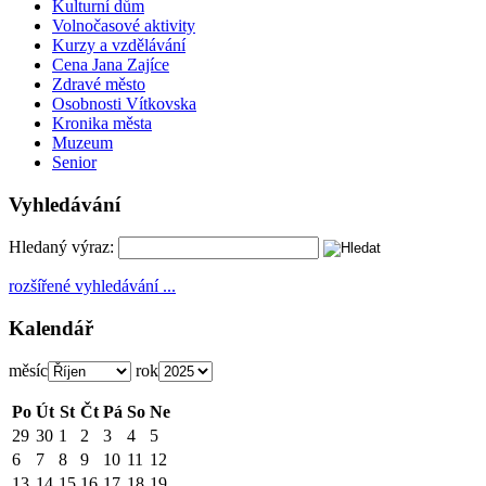
Kulturní dům
Volnočasové aktivity
Kurzy a vzdělávání
Cena Jana Zajíce
Zdravé město
Osobnosti Vítkovska
Kronika města
Muzeum
Senior
Vyhledávání
Hledaný výraz:
rozšířené vyhledávání ...
Kalendář
měsíc
rok
Po
Út
St
Čt
Pá
So
Ne
29
30
1
2
3
4
5
6
7
8
9
10
11
12
13
14
15
16
17
18
19