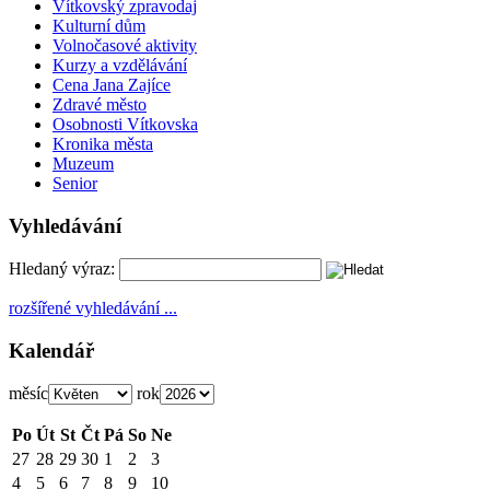
Vítkovský zpravodaj
Kulturní dům
Volnočasové aktivity
Kurzy a vzdělávání
Cena Jana Zajíce
Zdravé město
Osobnosti Vítkovska
Kronika města
Muzeum
Senior
Vyhledávání
Hledaný výraz:
rozšířené vyhledávání ...
Kalendář
měsíc
rok
Po
Út
St
Čt
Pá
So
Ne
27
28
29
30
1
2
3
4
5
6
7
8
9
10