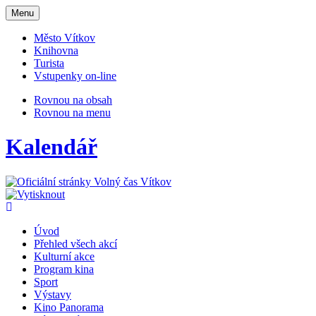
Otevřit
Menu
navigaci
Město Vítkov
Knihovna
Turista
Vstupenky on-line
Rovnou na obsah
Rovnou na menu
Kalendář
Úvod
Přehled všech akcí
Kulturní akce
Program kina
Sport
Výstavy
Kino Panorama