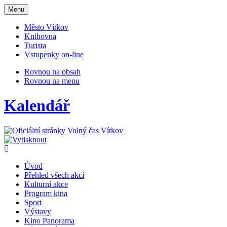
Otevřit
Menu
navigaci
Město Vítkov
Knihovna
Turista
Vstupenky on-line
Rovnou na obsah
Rovnou na menu
Kalendář
Úvod
Přehled všech akcí
Kulturní akce
Program kina
Sport
Výstavy
Kino Panorama