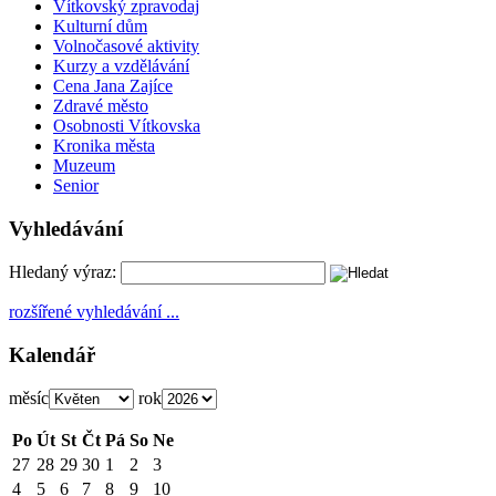
Vítkovský zpravodaj
Kulturní dům
Volnočasové aktivity
Kurzy a vzdělávání
Cena Jana Zajíce
Zdravé město
Osobnosti Vítkovska
Kronika města
Muzeum
Senior
Vyhledávání
Hledaný výraz:
rozšířené vyhledávání ...
Kalendář
měsíc
rok
Po
Út
St
Čt
Pá
So
Ne
27
28
29
30
1
2
3
4
5
6
7
8
9
10