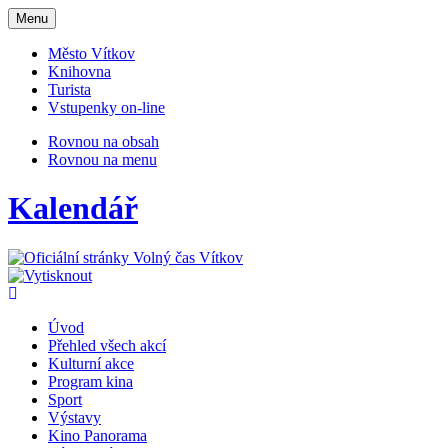
Otevřit
Menu
navigaci
Město Vítkov
Knihovna
Turista
Vstupenky on-line
Rovnou na obsah
Rovnou na menu
Kalendář
Úvod
Přehled všech akcí
Kulturní akce
Program kina
Sport
Výstavy
Kino Panorama