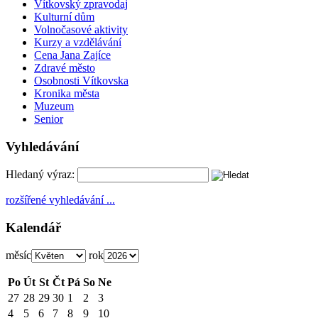
Vítkovský zpravodaj
Kulturní dům
Volnočasové aktivity
Kurzy a vzdělávání
Cena Jana Zajíce
Zdravé město
Osobnosti Vítkovska
Kronika města
Muzeum
Senior
Vyhledávání
Hledaný výraz:
rozšířené vyhledávání ...
Kalendář
měsíc
rok
Po
Út
St
Čt
Pá
So
Ne
27
28
29
30
1
2
3
4
5
6
7
8
9
10