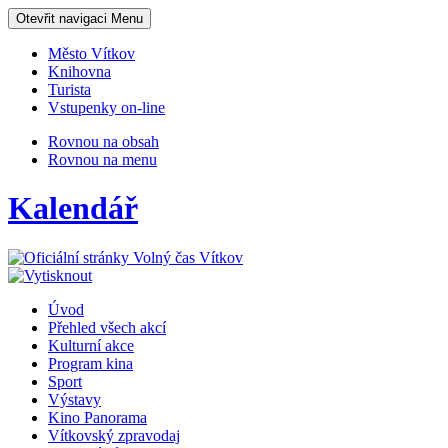
Otevřit navigaci
Menu
Město Vítkov
Knihovna
Turista
Vstupenky on-line
Rovnou na obsah
Rovnou na menu
Kalendář
Úvod
Přehled všech akcí
Kulturní akce
Program kina
Sport
Výstavy
Kino Panorama
Vítkovský zpravodaj