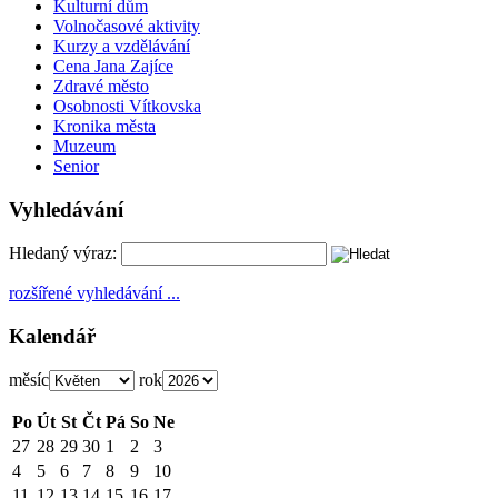
Kulturní dům
Volnočasové aktivity
Kurzy a vzdělávání
Cena Jana Zajíce
Zdravé město
Osobnosti Vítkovska
Kronika města
Muzeum
Senior
Vyhledávání
Hledaný výraz:
rozšířené vyhledávání ...
Kalendář
měsíc
rok
Po
Út
St
Čt
Pá
So
Ne
27
28
29
30
1
2
3
4
5
6
7
8
9
10
11
12
13
14
15
16
17