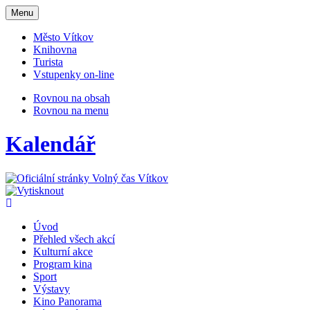
Otevřit
Menu
navigaci
Město Vítkov
Knihovna
Turista
Vstupenky on-line
Rovnou na obsah
Rovnou na menu
Kalendář
Úvod
Přehled všech akcí
Kulturní akce
Program kina
Sport
Výstavy
Kino Panorama