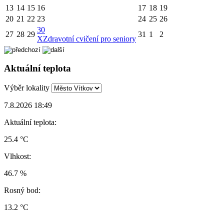
13
14
15
16
17
18
19
20
21
22
23
24
25
26
30
27
28
29
31
1
2
X
Zdravotní cvičení pro seniory
Aktuální teplota
Výběr lokality
7.8.2026 18:49
Aktuální teplota:
25.4 °C
Vlhkost:
46.7 %
Rosný bod:
13.2 °C