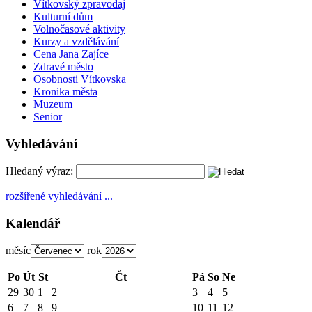
Vítkovský zpravodaj
Kulturní dům
Volnočasové aktivity
Kurzy a vzdělávání
Cena Jana Zajíce
Zdravé město
Osobnosti Vítkovska
Kronika města
Muzeum
Senior
Vyhledávání
Hledaný výraz:
rozšířené vyhledávání ...
Kalendář
měsíc
rok
Po
Út
St
Čt
Pá
So
Ne
29
30
1
2
3
4
5
6
7
8
9
10
11
12