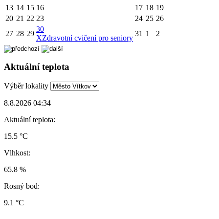
13
14
15
16
17
18
19
20
21
22
23
24
25
26
30
27
28
29
31
1
2
X
Zdravotní cvičení pro seniory
Aktuální teplota
Výběr lokality
8.8.2026 04:34
Aktuální teplota:
15.5 °C
Vlhkost:
65.8 %
Rosný bod:
9.1 °C