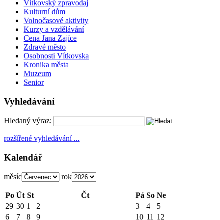
Vítkovský zpravodaj
Kulturní dům
Volnočasové aktivity
Kurzy a vzdělávání
Cena Jana Zajíce
Zdravé město
Osobnosti Vítkovska
Kronika města
Muzeum
Senior
Vyhledávání
Hledaný výraz:
rozšířené vyhledávání ...
Kalendář
měsíc
rok
Po
Út
St
Čt
Pá
So
Ne
29
30
1
2
3
4
5
6
7
8
9
10
11
12