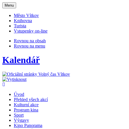
Otevřit
Menu
navigaci
Město Vítkov
Knihovna
Turista
Vstupenky on-line
Rovnou na obsah
Rovnou na menu
Kalendář
Úvod
Přehled všech akcí
Kulturní akce
Program kina
Sport
Výstavy
Kino Panorama