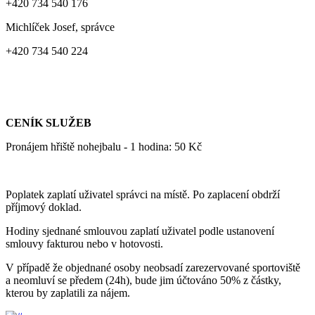
+420 734 540 176
Michlíček Josef, správce
+420 734 540 224
CENÍK SLUŽEB
Pronájem hřiště nohejbalu - 1 hodina: 50 Kč
Poplatek zaplatí uživatel správci na místě. Po zaplacení obdrží
příjmový doklad.
Hodiny sjednané smlouvou zaplatí uživatel podle ustanovení
smlouvy fakturou nebo v hotovosti.
V případě že objednané osoby neobsadí zarezervované sportoviště
a neomluví se předem (24h), bude jim účtováno 50% z částky,
kterou by zaplatili za nájem.