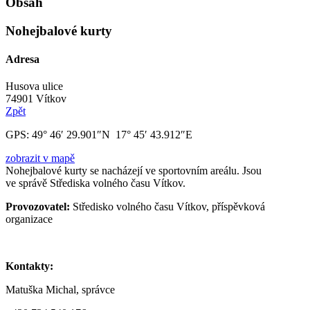
Obsah
Nohejbalové kurty
Adresa
Husova ulice
74901 Vítkov
Zpět
GPS:
49° 46′ 29.901″N 17° 45′ 43.912″E
zobrazit v mapě
Nohejbalové kurty se nacházejí ve sportovním areálu. Jsou
ve správě Střediska volného času Vítkov.
Provozovatel:
Středisko volného času Vítkov, příspěvková
organizace
Kontakty:
Matuška Michal, správce