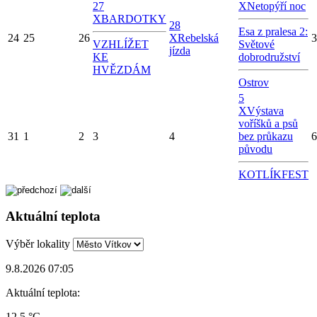
27
X
Netopýří noc
X
BARDOTKY
28
Esa z pralesa 2:
24
25
26
X
Rebelská
3
VZHLÍŽET
Světové
jízda
KE
dobrodružství
HVĚZDÁM
Ostrov
5
X
Výstava
voříšků a psů
31
1
2
3
4
bez průkazu
6
původu
KOTLÍKFEST
Aktuální teplota
Výběr lokality
9.8.2026 07:05
Aktuální teplota:
12.5 °C