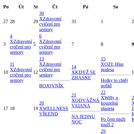
Po
Út
St
Čt
Pá
So
30
X
Zdravotní
27
28
29
31
1
2
cvičení pro
seniory
4
6
X
Zdravotní
X
Zdravotní
3
5
7
8
9
cvičení pro
cvičení pro
seniory
seniory
13
15
11
X
Zdravotní
X
OZI: Hlas
14
X
Zdravotní
cvičení pro
pralesa
10
12
X
KDYŽ SE
1
cvičení pro
seniory
ZHASNE
seniory
Holky to chtěj
BOJOVNÍK
pořád
22
21
X
Willy a
2
X
ODVÁŽNÁ
20
kouzelná
VAIANA
17
18
19
X
WELLNESS
planeta
VÍKEND
NA JEDNU
Po čem muži
NOC
touží 2
29