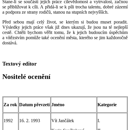
Stane-li se součástí jejich práce cílevědomost a vytrvalost, začnou
se přibližovat k cíli. A přidá-li se k píli trocha talentu, dobré zázemí
a podpora ze strany rodičů, stanou na stupních nejvyšších.
Před sebou mají celý život, se kterým si budou muset poradit.
Výsledky jejich práce však již dnes ukazují, že jsou na té nejlepší
cestě. Chtěli bychom věřit tomu, že k jejich budoucím úspěchům
a vítězstvím pomůže také ocenění města, kterého se jim každoročně
dostává.
Textový editor
Nositelé ocenění
Za rok
Datum převzetí
Jméno
Kategorie
1992
16. 2. 1993
Vít Jančálek
I.