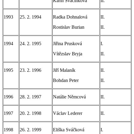
Karin Svačinková
II.
1993
25. 2. 1994
Radka Dohnalová
II.
Rostislav Burian
II.
1994
24. 2. 1995
Jiřina Prusková
I.
Vítězslav Bryja
II.
1995
23. 2. 1996
Jiří Malaník
II.
Bohdan Peter
II.
1996
28. 2. 1997
Natálie Němcová
II.
1997
20. 2. 1998
Václav Lederer
II.
1998
26. 2. 1999
Eliška Sváčková
I.