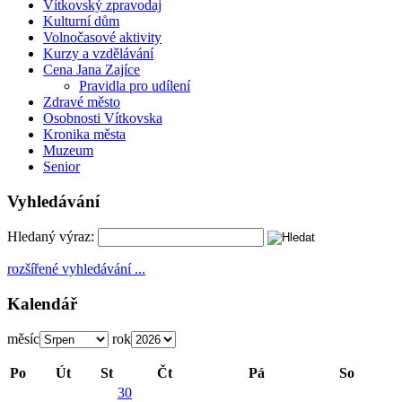
Vítkovský zpravodaj
Kulturní dům
Volnočasové aktivity
Kurzy a vzdělávání
Cena Jana Zajíce
Pravidla pro udílení
Zdravé město
Osobnosti Vítkovska
Kronika města
Muzeum
Senior
Vyhledávání
Hledaný výraz:
rozšířené vyhledávání ...
Kalendář
měsíc
rok
Po
Út
St
Čt
Pá
So
30