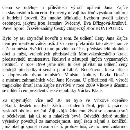
Cena se uděluje u příležitosti výročí upálení Jana Zajíce
na slavnostním koncertu. Koncerty mívají tradičně vysokou kulturní
a hudební úroveň. Za mnohé účinkující bychom uvedli takové
osobnosti, jakými jsou Jaroslav Svěcený, Eva Dřízgová-Jirušová,
Pavel Šporcl či světoznámý Český chlapecký sbor BONI PUERI.
Bylo by asi zbytečné hovořit o tom, že udílení Ceny Jana Zajíce
není jen městkou záležitostí. Již dávno překročila tato akce hranice
našeho města. Svědčí o tom pravidelná účast představitelů okolních
obcí a měst, vrcholných představitelů Moravskoslezského kraje,
představitelů ministerstva školství a zástupců jiných významných
institucí. V roce 1999 jsme měli tu čest přivítat na udílení ceny
tehdejší předsedkyni senátu paní Libuši Benešovou, která přijela
v doprovodu dvou ministrů. Ministra kultury Pavla Dostála
a ministra zahraničních věcí Jana Kavana. U příležitosti 40. výročí
tragického úmrtí Jana Zajíce navštívil v roce 2009 Vítkov a účastnil
se udílení cen prezident České republiky Václav Klaus.
Za uplynulých více než 30 let bylo ve Vítkově oceněno
několik desítek mladých žáků a studentů škol, jejichž práce si
zaslouží obdiv a uznání. Žijí svůj každodenní život se spoustou snů
a očekávání, jak už to u mladých bývá. Odvádět dobré studijní
výsledky považují za samozřejmost, mají řadu zájmů a koníčků,
jimž obětují spoustu času a úsilí, protože tuší, že nic není zadarmo.