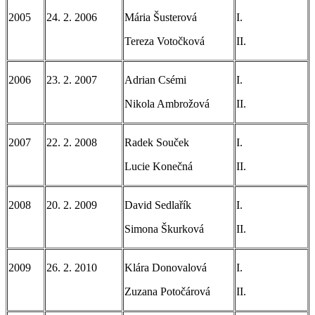
2005
24. 2. 2006
Mária Šusterová
I.
Tereza Votočková
II.
2006
23. 2. 2007
Adrian Csémi
I.
Nikola Ambrožová
II.
2007
22. 2. 2008
Radek Souček
I.
Lucie Konečná
II.
2008
20. 2. 2009
David Sedlařík
I.
Simona Škurková
II.
2009
26. 2. 2010
Klára Donovalová
I.
Zuzana Potočárová
II.