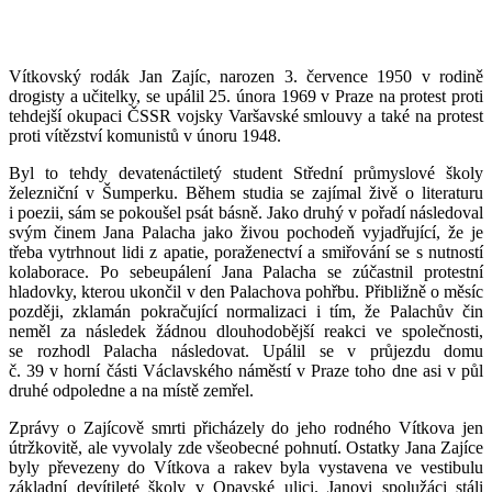
Vítkovský rodák Jan Zajíc, narozen 3. července 1950 v rodině
drogisty a učitelky, se upálil 25. února 1969 v Praze na protest proti
tehdejší okupaci ČSSR vojsky Varšavské smlouvy a také na protest
proti vítězství komunistů v únoru 1948.
Byl to tehdy devatenáctiletý student Střední průmyslové školy
železniční v Šumperku. Během studia se zajímal živě o literaturu
i poezii, sám se pokoušel psát básně. Jako druhý v pořadí následoval
svým činem Jana Palacha jako živou pochodeň vyjadřující, že je
třeba vytrhnout lidi z apatie, poraženectví a smiřování se s nutností
kolaborace. Po sebeupálení Jana Palacha se zúčastnil protestní
hladovky, kterou ukončil v den Palachova pohřbu. Přibližně o měsíc
později, zklamán pokračující normalizaci i tím, že Palachův čin
neměl za následek žádnou dlouhodobější reakci ve společnosti,
se rozhodl Palacha následovat. Upálil se v průjezdu domu
č. 39 v horní části Václavského náměstí v Praze toho dne asi v půl
druhé odpoledne a na místě zemřel.
Zprávy o Zajícově smrti přicházely do jeho rodného Vítkova jen
útržkovitě, ale vyvolaly zde všeobecné pohnutí. Ostatky Jana Zajíce
byly převezeny do Vítkova a rakev byla vystavena ve vestibulu
základní devítileté školy v Opavské ulici. Janovi spolužáci stáli