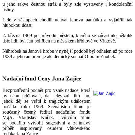
u jeho rakve čestnou stráž a byly zde vystaveny i kondolenční
listiny.
Lidé v zástupech chodili uctívat Janovu památku a vyjádřili tak
hlubokou účast.
2. března 1969 po průvodu městem, kterého se zúčastnilo několik
tisíc lidí, byl Jan pohřben na městském hřbitově ve Vítkově.
Náhrobek na Janově hrobu v nynější podobě byl odhalen až po roce
1989 a jeho autorem je akademický sochař Olbram Zoubek.
Nadační fond Ceny Jana Zajíce
Bezprostřední podnět pro vznik nadace, která
by cenu udělovala, dal televizní film Jan,
jehož děj se vrátil k tragickým událostem
počátku roku 1969. Scénáristou filmu je
současný čestný ředitel nadačního fondu
MgA. Vladislav Kučík. Tvůrcům filmu
se podařilo vytvořit sugestivní a zajímavý
příběh inspirovaný osudem vítkovského
rodáka Jana Zajíce.