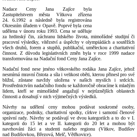
Nadace Ceny Jana Zajíce byla
Zastupitelstvem města Vítkova zřízena
24. 6.1992 a následně byla registrována
Okresním úřadem v Opavě. Poprvé byla cena
udělena v únoru roku 1993. Cena se uděluje
za hrdinský čin, záchranu lidského života, mimořádné studijní či
pracovní výsledky, vítězství a úspěchy v olympiádách a soutěžích
všech druhů, forem a stupňů, publikační, uměleckou a charitativní
činnost. Z důvodu legislativních změn byla v roce 1999 nadace
transformována na Nadační fond Ceny Jana Zajíce.
Nadační fond nese jméno vítkovského rodáka Jana Zajíce, jehož
nesmírná mravní čistota a síla i velikost oběti, kterou přinesl pro své
bližní, zůstane navždy uložena v našich myslích i srdcích.
Prostřednictvím nadačního fondu se každoročně obracíme k mladým
lidem, kteří se mimořádně angažují v nejrůznějších oblastech
činnosti a dosahují v nich výjimečných výsledků.
Návrhy na udělení ceny mohou podávat soukromé osoby,
organizace, podniky, charitativní spolky, církve i samotní členové
správní rady. Návrhy se podávají ve dvou kategoriích a to do v I.
kategorii do 15 let a ve II. kategorii do 20 let a mohou být
navrhováni žáci a studenti našeho regionu (Vítkov, Budišov
nad Budišovkou, Březová, Melč, Větřkovice).