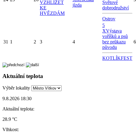
VZHLÍŽET
Světové
jízda
KE
dobrodružství
HVĚZDÁM
Ostrov
5
X
Výstava
voříšků a psů
31
1
2
3
4
bez průkazu
6
původu
KOTLÍKFEST
Aktuální teplota
Výběr lokality
9.8.2026 18:30
Aktuální teplota:
28.9 °C
Vlhkost: