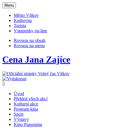
Otevřit
Menu
navigaci
Město Vítkov
Knihovna
Turista
Vstupenky on-line
Rovnou na obsah
Rovnou na menu
Cena Jana Zajíce
Úvod
Přehled všech akcí
Kulturní akce
Program kina
Sport
Výstavy
Kino Panorama