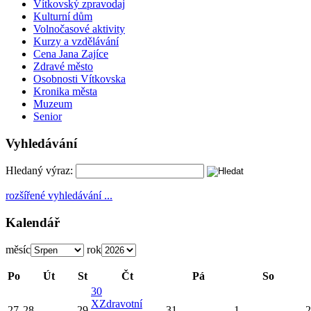
Vítkovský zpravodaj
Kulturní dům
Volnočasové aktivity
Kurzy a vzdělávání
Cena Jana Zajíce
Zdravé město
Osobnosti Vítkovska
Kronika města
Muzeum
Senior
Vyhledávání
Hledaný výraz:
rozšířené vyhledávání ...
Kalendář
měsíc
rok
Po
Út
St
Čt
Pá
So
30
X
Zdravotní
27
28
29
31
1
2