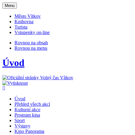
Otevřit
Menu
navigaci
Město Vítkov
Knihovna
Turista
Vstupenky on-line
Rovnou na obsah
Rovnou na menu
Úvod
Úvod
Přehled všech akcí
Kulturní akce
Program kina
Sport
Výstavy
Kino Panorama