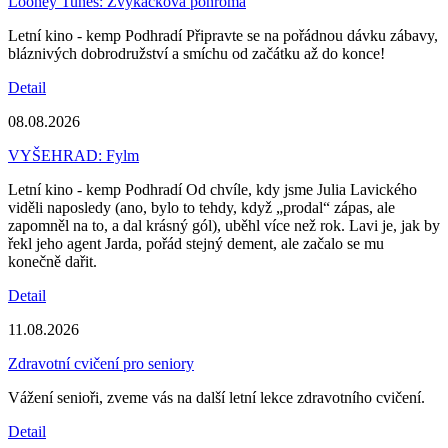
Looney Tunes: Žvýkačková pohroma
Letní kino - kemp Podhradí Připravte se na pořádnou dávku zábavy,
bláznivých dobrodružství a smíchu od začátku až do konce!
Detail
08.08.2026
VYŠEHRAD: Fylm
Letní kino - kemp Podhradí Od chvíle, kdy jsme Julia Lavického
viděli naposledy (ano, bylo to tehdy, když „prodal“ zápas, ale
zapomněl na to, a dal krásný gól), uběhl více než rok. Lavi je, jak by
řekl jeho agent Jarda, pořád stejný dement, ale začalo se mu
konečně dařit.
Detail
11.08.2026
Zdravotní cvičení pro seniory
Vážení senioři, zveme vás na další letní lekce zdravotního cvičení.
Detail