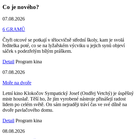
Co je nového?
07.08.2026
6 GRAMŮ
Čtyři otcové se potkají v tělocvičně střední školy, kam je svolá
ředitelka poté, co se na lyžařském výcviku u jejich synů objeví
sáček s podezřelým bílým práškem.
Detail
Program kina
07.08.2026
Moře na dvoře
Letní kino Klokočov Sympatický Josef (Ondřej Vetchý) je úspěšný
mistr houslař. Těší ho, že jím vyrobené nástroje přinášejí radost
lidem po celém světě. On sám nejraději tráví čas ve své dílně na
dvoře pavlačového domu.
Detail
Program kina
08.08.2026