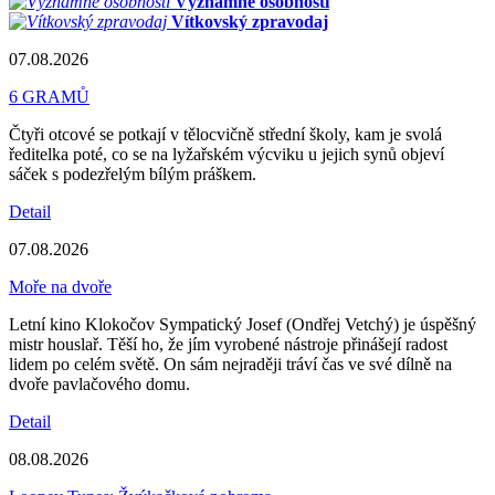
Významné osobnosti
Vítkovský zpravodaj
07.08.2026
6 GRAMŮ
Čtyři otcové se potkají v tělocvičně střední školy, kam je svolá
ředitelka poté, co se na lyžařském výcviku u jejich synů objeví
sáček s podezřelým bílým práškem.
Detail
07.08.2026
Moře na dvoře
Letní kino Klokočov Sympatický Josef (Ondřej Vetchý) je úspěšný
mistr houslař. Těší ho, že jím vyrobené nástroje přinášejí radost
lidem po celém světě. On sám nejraději tráví čas ve své dílně na
dvoře pavlačového domu.
Detail
08.08.2026