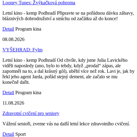
Looney Tunes: Žvýkačková pohroma
Letní kino - kemp Podhradí Připravte se na pořádnou dávku zábavy,
bláznivých dobrodružství a smíchu od začátku až do konce!
Detail
Program kina
08.08.2026
VYŠEHRAD: Fylm
Letní kino - kemp Podhradí Od chvíle, kdy jsme Julia Lavického
viděli naposledy (ano, bylo to tehdy, když „prodal“ zápas, ale
zapomněl na to, a dal krásný gól), uběhl více než rok. Lavi je, jak by
řekl jeho agent Jarda, pořád stejný dement, ale začalo se mu
konečně dařit.
Detail
Program kina
11.08.2026
Zdravotní cvičení pro seniory
Vážení senioři, zveme vás na další letní lekce zdravotního cvičení.
Detail
Sport