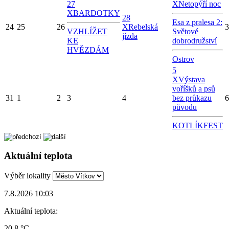
27
X
Netopýří noc
X
BARDOTKY
28
Esa z pralesa 2:
24
25
26
X
Rebelská
3
VZHLÍŽET
Světové
jízda
KE
dobrodružství
HVĚZDÁM
Ostrov
5
X
Výstava
voříšků a psů
31
1
2
3
4
bez průkazu
6
původu
KOTLÍKFEST
Aktuální teplota
Výběr lokality
7.8.2026 10:03
Aktuální teplota:
20.8 °C