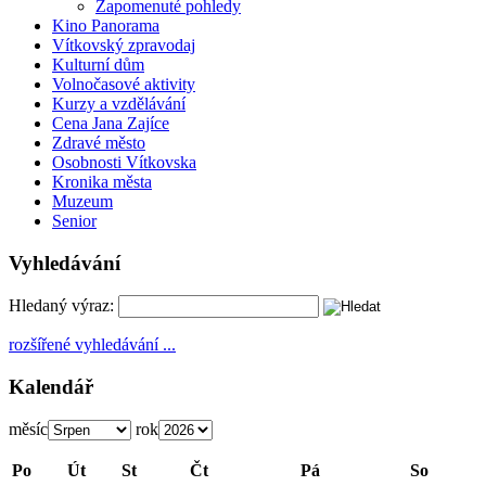
Zapomenuté pohledy
Kino Panorama
Vítkovský zpravodaj
Kulturní dům
Volnočasové aktivity
Kurzy a vzdělávání
Cena Jana Zajíce
Zdravé město
Osobnosti Vítkovska
Kronika města
Muzeum
Senior
Vyhledávání
Hledaný výraz:
rozšířené vyhledávání ...
Kalendář
měsíc
rok
Po
Út
St
Čt
Pá
So