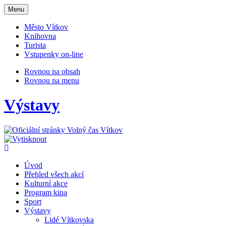
Otevřit
Menu
navigaci
Město Vítkov
Knihovna
Turista
Vstupenky on-line
Rovnou na obsah
Rovnou na menu
Výstavy
Úvod
Přehled všech akcí
Kulturní akce
Program kina
Sport
Výstavy
Lidé Vítkovska