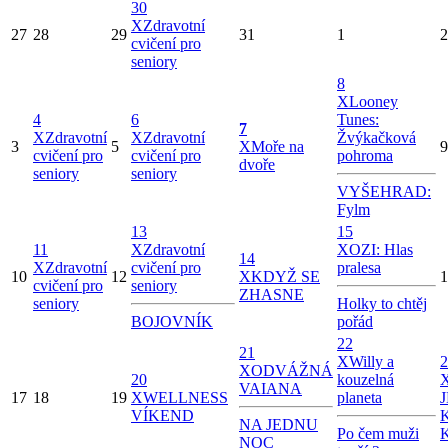
30
X
Zdravotní
27
28
29
31
1
2
cvičení pro
seniory
8
X
Looney
4
6
Tunes:
7
X
Zdravotní
X
Zdravotní
Žvýkačková
3
5
X
Moře na
9
cvičení pro
cvičení pro
pohroma
dvoře
seniory
seniory
VYŠEHRAD:
Fylm
13
15
11
X
Zdravotní
X
OZI: Hlas
14
X
Zdravotní
cvičení pro
pralesa
10
12
X
KDYŽ SE
1
cvičení pro
seniory
ZHASNE
seniory
Holky to chtěj
BOJOVNÍK
pořád
22
21
X
Willy a
2
X
ODVÁŽNÁ
20
kouzelná
VAIANA
17
18
19
X
WELLNESS
planeta
VÍKEND
NA JEDNU
Po čem muži
NOC