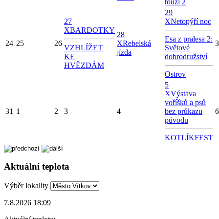
touží 2
29
27
X
Netopýří noc
X
BARDOTKY
28
Esa z pralesa 2:
24
25
26
X
Rebelská
3
VZHLÍŽET
Světové
jízda
KE
dobrodružství
HVĚZDÁM
Ostrov
5
X
Výstava
voříšků a psů
31
1
2
3
4
bez průkazu
6
původu
KOTLÍKFEST
Aktuální teplota
Výběr lokality
7.8.2026 18:09