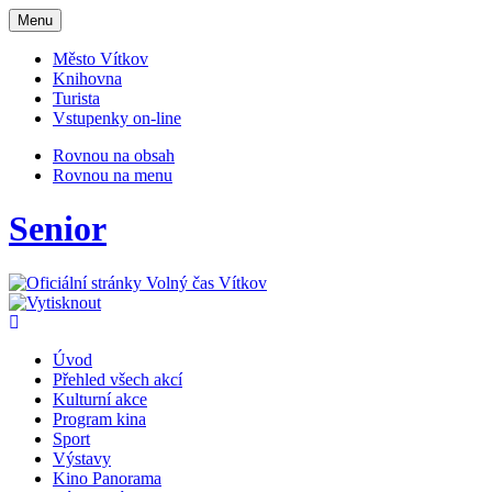
Otevřit
Menu
navigaci
Město Vítkov
Knihovna
Turista
Vstupenky on-line
Rovnou na obsah
Rovnou na menu
Senior
Úvod
Přehled všech akcí
Kulturní akce
Program kina
Sport
Výstavy
Kino Panorama