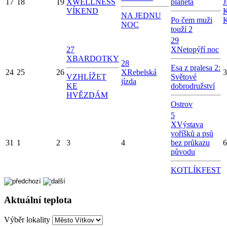
17
18
19
X
WELLNESS
planeta
VÍKEND
NA JEDNU
Po čem muži
NOC
touží 2
29
27
X
Netopýří noc
X
BARDOTKY
28
Esa z pralesa 2:
24
25
26
X
Rebelská
3
VZHLÍŽET
Světové
jízda
KE
dobrodružství
HVĚZDÁM
Ostrov
5
X
Výstava
voříšků a psů
31
1
2
3
4
bez průkazu
6
původu
KOTLÍKFEST
Aktuální teplota
Výběr lokality