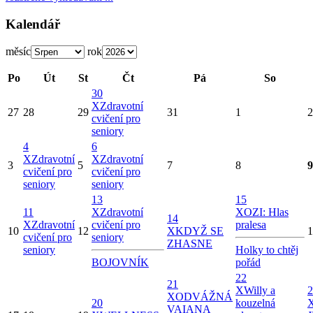
Kalendář
měsíc
rok
Po
Út
St
Čt
Pá
So
30
X
Zdravotní
27
28
29
31
1
2
cvičení pro
seniory
4
6
X
Zdravotní
X
Zdravotní
3
5
7
8
9
cvičení pro
cvičení pro
seniory
seniory
13
15
11
X
Zdravotní
X
OZI: Hlas
14
X
Zdravotní
cvičení pro
pralesa
10
12
X
KDYŽ SE
1
cvičení pro
seniory
ZHASNE
seniory
Holky to chtěj
BOJOVNÍK
pořád
22
21
X
Willy a
2
X
ODVÁŽNÁ
20
kouzelná
VAIANA