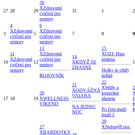
30
X
Zdravotní
27
28
29
31
1
2
cvičení pro
seniory
4
6
X
Zdravotní
X
Zdravotní
3
5
7
8
9
cvičení pro
cvičení pro
seniory
seniory
13
15
11
X
Zdravotní
X
OZI: Hlas
14
X
Zdravotní
cvičení pro
pralesa
10
12
X
KDYŽ SE
1
cvičení pro
seniory
ZHASNE
seniory
Holky to chtěj
BOJOVNÍK
pořád
22
21
X
Willy a
2
X
ODVÁŽNÁ
20
kouzelná
VAIANA
17
18
19
X
WELLNESS
planeta
VÍKEND
NA JEDNU
Po čem muži
NOC
touží 2
29
27
X
Netopýří noc
X
BARDOTKY
28