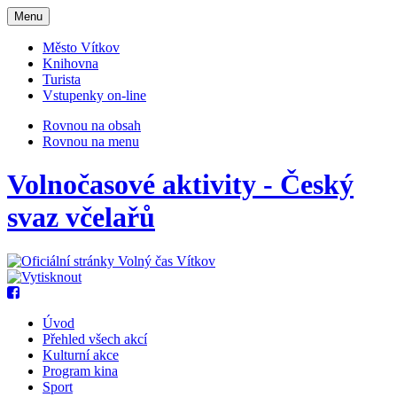
Otevřit
Menu
navigaci
Město Vítkov
Knihovna
Turista
Vstupenky on-line
Rovnou na obsah
Rovnou na menu
Volnočasové aktivity - Český
svaz včelařů
Úvod
Přehled všech akcí
Kulturní akce
Program kina
Sport