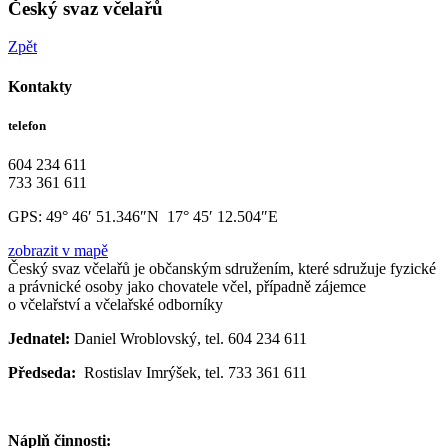
Český svaz včelařů
Zpět
Kontakty
telefon
604 234 611
733 361 611
GPS:
49° 46′ 51.346″N 17° 45′ 12.504″E
zobrazit v mapě
Český svaz včelařů je občanským sdružením, které sdružuje fyzické
a právnické osoby jako chovatele včel, případně zájemce
o včelařství a včelařské odborníky
Jednatel:
Daniel Wroblovský, tel. 604 234 611
Předseda:
Rostislav Imrýšek, tel. 733 361 611
Náplň činnosti: