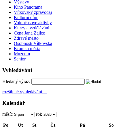
Výstavy
Kino Panorama
Vítkovský zpravodaj
Kulturní dům
Volnočasové aktivity
Kurzy a vzdělávání
Cena Jana Zajíce
Zdravé město
Osobnosti Vítkovska
Kronika města
Muzeum
Senior
Vyhledávání
Hledaný výraz:
rozšířené vyhledávání ...
Kalendář
měsíc
rok
Po
Út
St
Čt
Pá
So