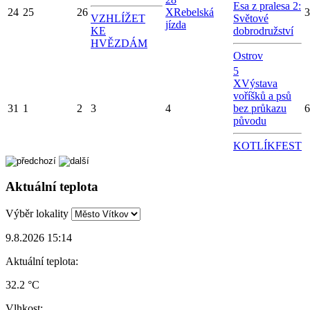
Esa z pralesa 2:
24
25
26
X
Rebelská
3
VZHLÍŽET
Světové
jízda
KE
dobrodružství
HVĚZDÁM
Ostrov
5
X
Výstava
voříšků a psů
31
1
2
3
4
bez průkazu
6
původu
KOTLÍKFEST
Aktuální teplota
Výběr lokality
9.8.2026 15:14
Aktuální teplota:
32.2 °C
Vlhkost: