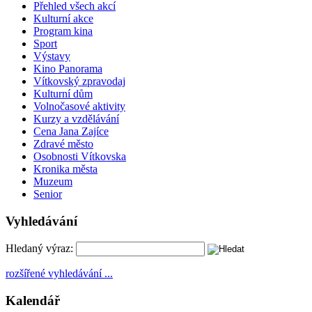
Přehled všech akcí
Kulturní akce
Program kina
Sport
Výstavy
Kino Panorama
Vítkovský zpravodaj
Kulturní dům
Volnočasové aktivity
Kurzy a vzdělávání
Cena Jana Zajíce
Zdravé město
Osobnosti Vítkovska
Kronika města
Muzeum
Senior
Vyhledávání
Hledaný výraz:
rozšířené vyhledávání ...
Kalendář