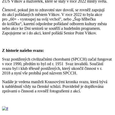
ZUŠ Vítkov a mažoretek, které se staly v roce 2022 mistry světa.
Členové, pokud jim to zdravotní stav dovolí, se rovněž zapojují
do akcí pořádaných městem Vítkov. V roce 2022 to byla akce
pro „60+ - vystoupej na svůj vrchol", nebo „Šup hříbečku
do košíčku“, karetní odpoledne pořádané odborem kultury města
nebo akce ke Dni seniorů se soutěží a hudebním programem.
Zapojujeme se i do akci, které pořádá Senior Point Vítkov.
Z historie našeho svazu:
Svaz postižených civilizačními chorobami (SPCCH) začal fungovat
v roce 1990, předtím to byl od r. 1951 Svaz invalidů. Součástí
svazu byl i klub tělesně postižených, který ukončil činnost v r.
2018 a nyní vše probíhá pod názvem SPCCH.
Nadále je vedena manželi Krausovými kronika svazu, která bývá
k nahlédnutí vždy na členské schůzi. Pravidelně je doplňována
zprávami o činnosti a rovněž fotografiemi z akcí.