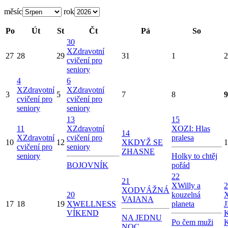
měsíc
rok
Po
Út
St
Čt
Pá
So
30
X
Zdravotní
27
28
29
31
1
2
cvičení pro
seniory
4
6
X
Zdravotní
X
Zdravotní
3
5
7
8
9
cvičení pro
cvičení pro
seniory
seniory
13
15
11
X
Zdravotní
X
OZI: Hlas
14
X
Zdravotní
cvičení pro
pralesa
10
12
X
KDYŽ SE
1
cvičení pro
seniory
ZHASNE
seniory
Holky to chtěj
BOJOVNÍK
pořád
22
21
X
Willy a
2
X
ODVÁŽNÁ
20
kouzelná
VAIANA
17
18
19
X
WELLNESS
planeta
VÍKEND
NA JEDNU
Po čem muži
NOC