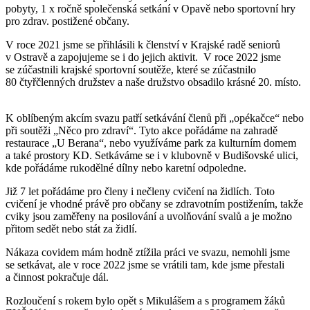
pobyty, 1 x ročně společenská setkání v Opavě nebo sportovní hry
pro zdrav. postižené občany.
V roce 2021 jsme se přihlásili k členství v Krajské radě seniorů
v Ostravě a zapojujeme se i do jejich aktivit. V roce 2022 jsme
se zúčastnili krajské sportovní soutěže, které se zúčastnilo
80 čtyřčlenných družstev a naše družstvo obsadilo krásné 20. místo.
K oblíbeným akcím svazu patří setkávání členů při „opékačce“ nebo
při soutěži „Něco pro zdraví“. Tyto akce pořádáme na zahradě
restaurace „U Berana“, nebo využíváme park za kulturním domem
a také prostory KD. Setkáváme se i v klubovně v Budišovské ulici,
kde pořádáme rukodělné dílny nebo karetní odpoledne.
Již 7 let pořádáme pro členy i nečleny cvičení na židlích. Toto
cvičení je vhodné právě pro občany se zdravotním postižením, takže
cviky jsou zaměřeny na posilování a uvolňování svalů a je možno
přitom sedět nebo stát za židlí.
Nákaza covidem mám hodně ztížila práci ve svazu, nemohli jsme
se setkávat, ale v roce 2022 jsme se vrátili tam, kde jsme přestali
a činnost pokračuje dál.
Rozloučení s rokem bylo opět s Mikulášem a s programem žáků