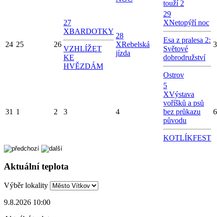
touží 2
29
27
X
Netopýří noc
X
BARDOTKY
28
Esa z pralesa 2:
24
25
26
X
Rebelská
3
VZHLÍŽET
Světové
jízda
KE
dobrodružství
HVĚZDÁM
Ostrov
5
X
Výstava
voříšků a psů
31
1
2
3
4
bez průkazu
6
původu
KOTLÍKFEST
Aktuální teplota
Výběr lokality
9.8.2026 10:00