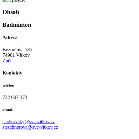
Obsah
Badminton
Adresa
Bezručova 585
74901 Vítkov
Zpět
Kontakty
telefon
732 607 373
e-mail
sladkovsky@svc-vitkov.cz
steschnerova@svc-vitkov.cz