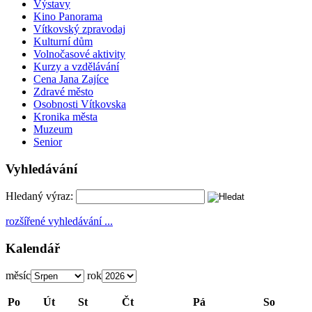
Výstavy
Kino Panorama
Vítkovský zpravodaj
Kulturní dům
Volnočasové aktivity
Kurzy a vzdělávání
Cena Jana Zajíce
Zdravé město
Osobnosti Vítkovska
Kronika města
Muzeum
Senior
Vyhledávání
Hledaný výraz:
rozšířené vyhledávání ...
Kalendář
měsíc
rok
Po
Út
St
Čt
Pá
So