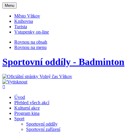
Otevřit
Menu
navigaci
Město Vítkov
Knihovna
Turista
Vstupenky on-line
Rovnou na obsah
Rovnou na menu
Sportovní oddíly - Badminton
Úvod
Přehled všech akcí
Kulturní akce
Program kina
Sport
Sportovní oddíly
Sportovní zařízení