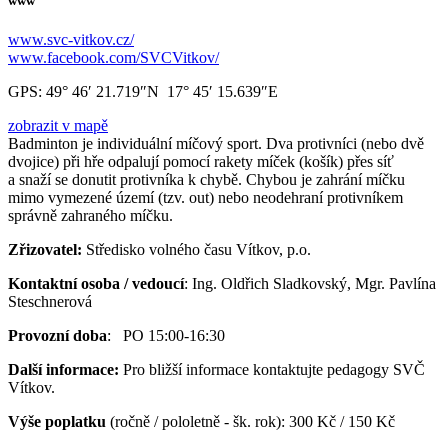
www
www.svc-vitkov.cz/
www.facebook.com/SVCVitkov/
GPS:
49° 46′ 21.719″N 17° 45′ 15.639″E
zobrazit v mapě
Badminton je individuální míčový sport. Dva protivníci (nebo dvě
dvojice) při hře odpalují pomocí rakety míček (košík) přes síť
a snaží se donutit protivníka k chybě. Chybou je zahrání míčku
mimo vymezené území (tzv. out) nebo neodehraní protivníkem
správně zahraného míčku.
Zřizovatel:
Středisko volného času Vítkov, p.o.
Kontaktní osoba / vedoucí
: Ing. Oldřich Sladkovský, Mgr. Pavlína
Steschnerová
Provozní doba
: PO 15:00-16:30
Další informace:
Pro bližší informace kontaktujte pedagogy SVČ
Vítkov.
Výše poplatku
(ročně / pololetně - šk. rok): 300 Kč / 150 Kč