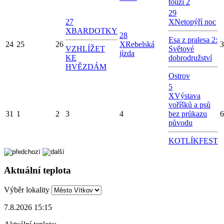
touží 2
29
27
X
Netopýří noc
X
BARDOTKY
28
Esa z pralesa 2:
24
25
26
X
Rebelská
3
VZHLÍŽET
Světové
jízda
KE
dobrodružství
HVĚZDÁM
Ostrov
5
X
Výstava
voříšků a psů
31
1
2
3
4
bez průkazu
6
původu
KOTLÍKFEST
Aktuální teplota
Výběr lokality
7.8.2026 15:15