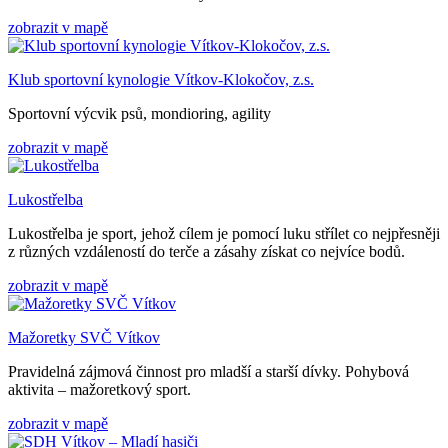
zobrazit v mapě
Klub sportovní kynologie Vítkov-Klokočov, z.s.
Sportovní výcvik psů, mondioring, agility
zobrazit v mapě
Lukostřelba
Lukostřelba je sport, jehož cílem je pomocí luku střílet co nejpřesněji
z různých vzdáleností do terče a zásahy získat co nejvíce bodů.
zobrazit v mapě
Mažoretky SVČ Vítkov
Pravidelná zájmová činnost pro mladší a starší dívky. Pohybová
aktivita – mažoretkový sport.
zobrazit v mapě