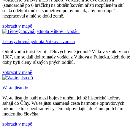
(standardně po 6 hráčích) na obdélníkovém hřišti rozpůleném sítí
snaží odehrát míč na soupeřovu polovinu tak, aby ho soupeř
nezpracoval a míč se dotkl země.
zobrazit v mapě
Tělovýchovná jednota Vítkov - vodáci
Oddíl vodní turistiky při Tělovýchovné jednotě Vítkov vznikl v roce
1987, tím se dali dohromady vodáci z Vítkova a Fulneku, kteří do té
doby byli členy různých jiných oddílů.
zobrazit v mapě
Wa-te jitsu dó
Wa-te jitsu dó patří mezi bojové umění, jehož historické kořeny
sahají do Číny. Wa-te jitsu znamená-cesta harmonie opravdových
rukou. Je to sebeobranný systém odpovídající dnešním potřebám
moderního člověka.
zobrazit v mapě