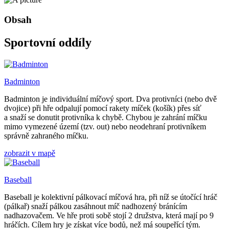
Obsah
Sportovní oddíly
Badminton
Badminton je individuální míčový sport. Dva protivníci (nebo dvě
dvojice) při hře odpalují pomocí rakety míček (košík) přes síť
a snaží se donutit protivníka k chybě. Chybou je zahrání míčku
mimo vymezené území (tzv. out) nebo neodehraní protivníkem
správně zahraného míčku.
zobrazit v mapě
Baseball
Baseball je kolektivní pálkovací míčová hra, při níž se útočící hráč
(pálkař) snaží pálkou zasáhnout míč nadhozený bránícím
nadhazovačem. Ve hře proti sobě stojí 2 družstva, která mají po 9
hráčích. Cílem hry je získat více bodů, než má soupeřící tým.