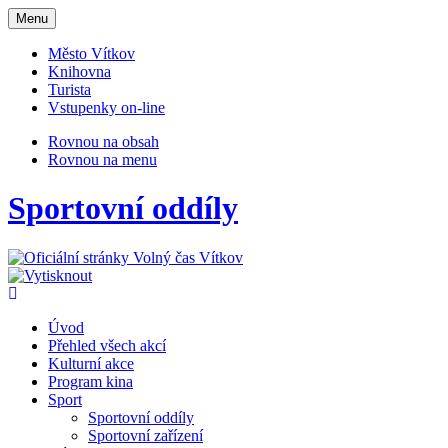
Otevřit
Menu
navigaci
Město Vítkov
Knihovna
Turista
Vstupenky on-line
Rovnou na obsah
Rovnou na menu
Sportovní oddíly
Úvod
Přehled všech akcí
Kulturní akce
Program kina
Sport
Sportovní oddíly
Sportovní zařízení