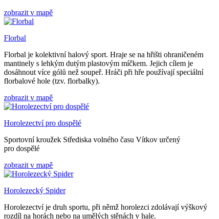
zobrazit v mapě
Florbal
Florbal je kolektivní halový sport. Hraje se na hřišti ohraničeném
mantinely s lehkým dutým plastovým míčkem. Jejich cílem je
dosáhnout více gólů než soupeř. Hráči při hře používají speciální
florbalové hole (tzv. florbalky).
zobrazit v mapě
Horolezectví pro dospělé
Sportovní kroužek Střediska volného času Vítkov určený
pro dospělé
zobrazit v mapě
Horolezecký Spider
Horolezectví je druh sportu, při němž horolezci zdolávají výškový
rozdíl na horách nebo na umělých stěnách v hale.