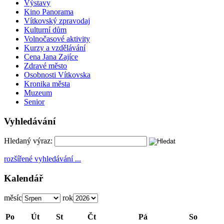
Výstavy
Kino Panorama
Vítkovský zpravodaj
Kulturní dům
Volnočasové aktivity
Kurzy a vzdělávání
Cena Jana Zajíce
Zdravé město
Osobnosti Vítkovska
Kronika města
Muzeum
Senior
Vyhledávání
Hledaný výraz:
rozšířené vyhledávání ...
Kalendář
měsíc
rok
Po
Út
St
Čt
Pá
So