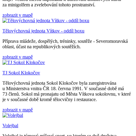
za minigolfem a zvelebování tohoto prostranství.
zobrazit v mapě
Tělovýchovná jednota Vítkov - oddíl boxu
Příprava mládeže, dospělých, tréninky, soutěže - Severomoravská
oblast, účast na republikových soutěžích.
zobrazit v mapě
TJ Sokol Klokočov
Tělovýchovná jednota Sokol Klokočov byla zaregistrována
u Ministerstva vnitra ČR 18. června 1991. V současné době má
73 členů. Sokol má pronajatu od Města Vítkova sokolovnu, v které
je v současné době kromě tělocvičny i restaurace.
zobrazit v mapě
Volejbal
Volejbal je týmový míčový sport, ve kterém se dvě družstva