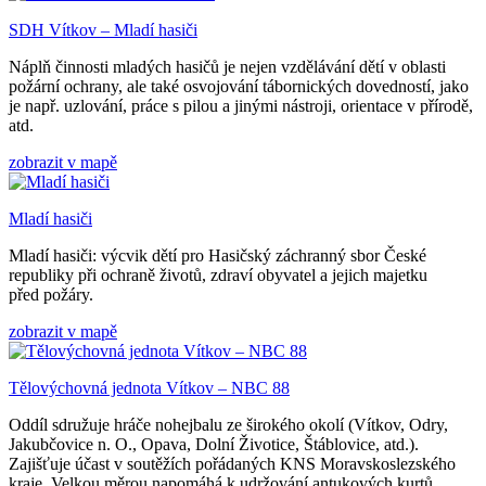
SDH Vítkov – Mladí hasiči
Náplň činnosti mladých hasičů je nejen vzdělávání dětí v oblasti
požární ochrany, ale také osvojování tábornických dovedností, jako
je např. uzlování, práce s pilou a jinými nástroji, orientace v přírodě,
atd.
zobrazit v mapě
Mladí hasiči
Mladí hasiči: výcvik dětí pro Hasičský záchranný sbor České
republiky při ochraně životů, zdraví obyvatel a jejich majetku
před požáry.
zobrazit v mapě
Tělovýchovná jednota Vítkov – NBC 88
Oddíl sdružuje hráče nohejbalu ze širokého okolí (Vítkov, Odry,
Jakubčovice n. O., Opava, Dolní Životice, Štáblovice, atd.).
Zajišťuje účast v soutěžích pořádaných KNS Moravskoslezského
kraje. Velkou měrou napomáhá k udržování antukových kurtů