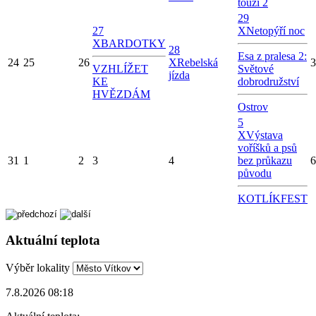
touží 2
29
27
X
Netopýří noc
X
BARDOTKY
28
Esa z pralesa 2:
24
25
26
X
Rebelská
3
VZHLÍŽET
Světové
jízda
KE
dobrodružství
HVĚZDÁM
Ostrov
5
X
Výstava
voříšků a psů
31
1
2
3
4
bez průkazu
6
původu
KOTLÍKFEST
Aktuální teplota
Výběr lokality
7.8.2026 08:18