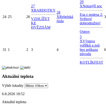
29
27
X
Netopýří noc
X
BARDOTKY
28
Esa z pralesa 2:
24
25
26
X
Rebelská
3
VZHLÍŽET
Světové
jízda
KE
dobrodružství
HVĚZDÁM
Ostrov
5
X
Výstava
voříšků a psů
31
1
2
3
4
bez průkazu
6
původu
KOTLÍKFEST
Aktuální teplota
Výběr lokality
6.8.2026 18:52
Aktuální teplota: