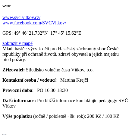
www
www.svc-vitkov.cz/
www.facebook.com/SVCVitkov/
GPS:
49° 46′ 21.732″N 17° 45′ 15.62″E
zobrazit v mapě
Mladí hasiči: výcvik dětí pro Hasičský záchranný sbor České
republiky při ochraně životů, zdraví obyvatel a jejich majetku
před požáry.
Zřizovatel:
Středisko volného času Vítkov, p.o.
Kontaktní osoba / vedoucí
: Martina Krejčí
Provozní doba
: PO 16:30-18:30
Další informace:
Pro bližší informace kontaktujte pedagogy SVČ
Vítkov.
Výše poplatku
(ročně / pololetně - šk. rok): 200 Kč / 100 Kč