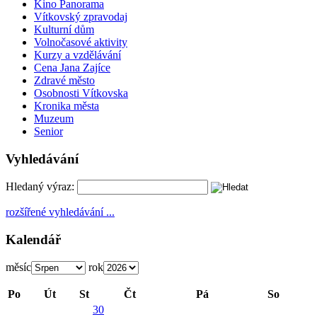
Kino Panorama
Vítkovský zpravodaj
Kulturní dům
Volnočasové aktivity
Kurzy a vzdělávání
Cena Jana Zajíce
Zdravé město
Osobnosti Vítkovska
Kronika města
Muzeum
Senior
Vyhledávání
Hledaný výraz:
rozšířené vyhledávání ...
Kalendář
měsíc
rok
Po
Út
St
Čt
Pá
So
30