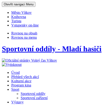
Otevřit navigaci
Menu
Město Vítkov
Knihovna
Turista
Vstupenky on-line
Rovnou na obsah
Rovnou na menu
Sportovní oddíly - Mladí hasiči
Úvod
Přehled všech akcí
Kulturní akce
Program kina
Sport
Sportovní oddíly
Sportovní zařízení
Výstavy