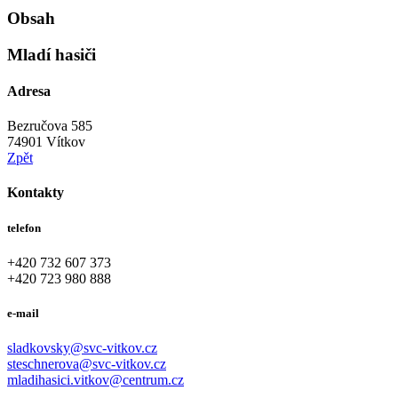
Obsah
Mladí hasiči
Adresa
Bezručova 585
74901 Vítkov
Zpět
Kontakty
telefon
+420 732 607 373
+420 723 980 888
e-mail
sladkovsky@svc-vitkov.cz
steschnerova@svc-vitkov.cz
mladihasici.vitkov@centrum.cz