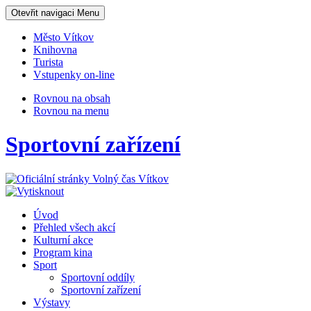
Otevřit navigaci
Menu
Město Vítkov
Knihovna
Turista
Vstupenky on-line
Rovnou na obsah
Rovnou na menu
Sportovní zařízení
Úvod
Přehled všech akcí
Kulturní akce
Program kina
Sport
Sportovní oddíly
Sportovní zařízení
Výstavy