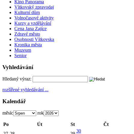
Kino Panorama
Vítkovský zpravodaj
Kulturní dům
Volnočasové aktivity
Kurzy a vzdělávání
Cena Jana Zajíce
Zdravé město
Osobnosti Vítkovska
Kronika města
Muzeum
Senior
Vyhledávání
Hledaný výraz:
rozšířené vyhledávání ...
Kalendář
měsíc
rok
Po
Út
St
Čt
30
27
28
29