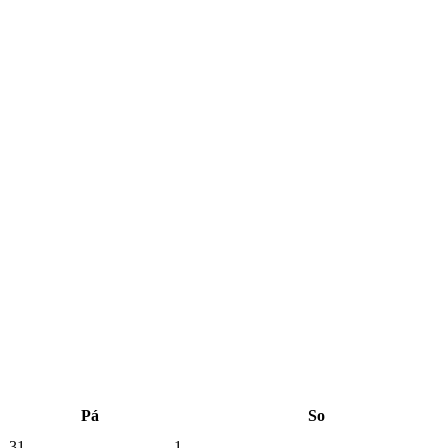
Pá
So
31
1