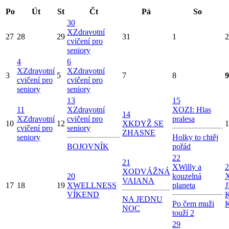
Po
Út
St
Čt
Pá
So
30
X
Zdravotní
27
28
29
31
1
2
cvičení pro
seniory
4
6
X
Zdravotní
X
Zdravotní
3
5
7
8
9
cvičení pro
cvičení pro
seniory
seniory
13
15
11
X
Zdravotní
X
OZI: Hlas
14
X
Zdravotní
cvičení pro
pralesa
10
12
X
KDYŽ SE
1
cvičení pro
seniory
ZHASNE
seniory
Holky to chtěj
BOJOVNÍK
pořád
22
21
X
Willy a
2
X
ODVÁŽNÁ
20
kouzelná
VAIANA
17
18
19
X
WELLNESS
planeta
VÍKEND
NA JEDNU
Po čem muži
NOC
touží 2
29