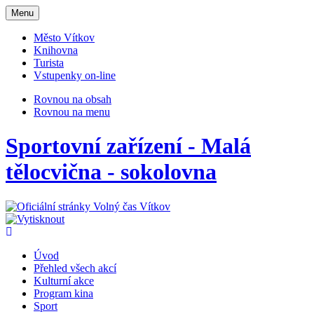
Otevřit
Menu
navigaci
Město Vítkov
Knihovna
Turista
Vstupenky on-line
Rovnou na obsah
Rovnou na menu
Sportovní zařízení - Malá
tělocvična - sokolovna
Úvod
Přehled všech akcí
Kulturní akce
Program kina
Sport