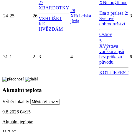
27
X
Netopýří noc
X
BARDOTKY
28
Esa z pralesa 2:
24
25
26
X
Rebelská
3
VZHLÍŽET
Světové
jízda
KE
dobrodružství
HVĚZDÁM
Ostrov
5
X
Výstava
voříšků a psů
31
1
2
3
4
bez průkazu
6
původu
KOTLÍKFEST
Aktuální teplota
Výběr lokality
9.8.2026 04:15
Aktuální teplota:
11.2 °C