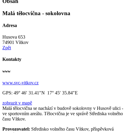
Obsah
Malá tělocvična - sokolovna
Adresa
Husova 653
74901 Vítkov
Zpět
Kontakty
www
www.svc-vitkov.cz
GPS:
49° 46′ 31.41″N 17° 45′ 35.84″E
zobrazit v mapě
Malá tělocvična se nachází v budově sokolovny v Husově ulici -
ve sportovním areálu. Tělocvična je ve správě Střediska volného
času Vítkov.
Provozovatel:
Středisko volného času Vítkov, příspěvková