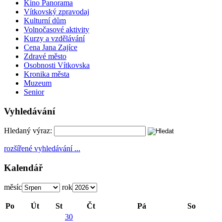
Kino Panorama
Vítkovský zpravodaj
Kulturní dům
Volnočasové aktivity
Kurzy a vzdělávání
Cena Jana Zajíce
Zdravé město
Osobnosti Vítkovska
Kronika města
Muzeum
Senior
Vyhledávání
Hledaný výraz:
rozšířené vyhledávání ...
Kalendář
měsíc
rok
Po
Út
St
Čt
Pá
So
30