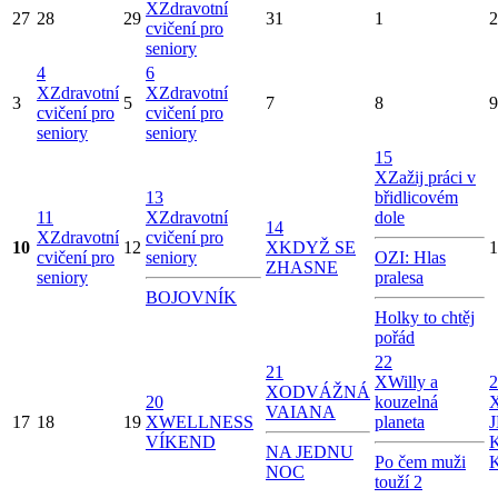
X
Zdravotní
27
28
29
31
1
2
cvičení pro
seniory
4
6
X
Zdravotní
X
Zdravotní
3
5
7
8
9
cvičení pro
cvičení pro
seniory
seniory
15
X
Zažij práci v
13
břidlicovém
11
X
Zdravotní
dole
14
X
Zdravotní
cvičení pro
10
12
X
KDYŽ SE
1
cvičení pro
seniory
OZI: Hlas
ZHASNE
seniory
pralesa
BOJOVNÍK
Holky to chtěj
pořád
22
21
X
Willy a
2
X
ODVÁŽNÁ
20
kouzelná
VAIANA
17
18
19
X
WELLNESS
planeta
VÍKEND
NA JEDNU
Po čem muži
NOC
touží 2