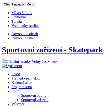
Otevřit navigaci
Menu
Město Vítkov
Knihovna
Turista
Vstupenky on-line
Rovnou na obsah
Rovnou na menu
Sportovní zařízení - Skatepark
Úvod
Přehled všech akcí
Kulturní akce
Program kina
Sport
Sportovní oddíly
Sportovní zařízení
Výstavy