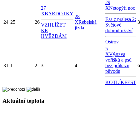
29
27
X
Netopýří noc
X
BARDOTKY
28
Esa z pralesa 2:
24
25
26
X
Rebelská
3
VZHLÍŽET
Světové
jízda
KE
dobrodružství
HVĚZDÁM
Ostrov
5
X
Výstava
voříšků a psů
31
1
2
3
4
bez průkazu
6
původu
KOTLÍKFEST
Aktuální teplota
Výběr lokality
10.8.2026 13:06
Aktuální teplota: