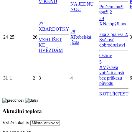
VÍKEND
NA JEDNU
Po čem muži
NOC
touží 2
29
27
X
Netopýří noc
X
BARDOTKY
28
Esa z pralesa 2:
24
25
26
X
Rebelská
3
VZHLÍŽET
Světové
jízda
KE
dobrodružství
HVĚZDÁM
Ostrov
5
X
Výstava
voříšků a psů
31
1
2
3
4
bez průkazu
6
původu
KOTLÍKFEST
Aktuální teplota
Výběr lokality