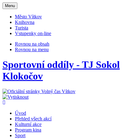
Otevřit
Menu
navigaci
Město Vítkov
Knihovna
Turista
Vstupenky on-line
Rovnou na obsah
Rovnou na menu
Sportovní oddíly - TJ Sokol
Klokočov
Úvod
Přehled všech akcí
Kulturní akce
Program kina
Sport