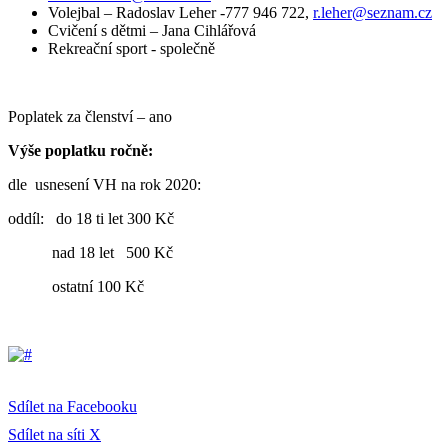
Volejbal – Radoslav Leher -777 946 722,
r.leher@seznam.cz
Cvičení s dětmi – Jana Cihlářová
Rekreační sport - společně
Poplatek za členství – ano
Výše poplatku ročně:
dle usnesení VH na rok 2020:
oddíl: do 18 ti let 300 Kč
nad 18 let 500 Kč
ostatní 100 Kč
Sdílet na Facebooku
Sdílet na síti X