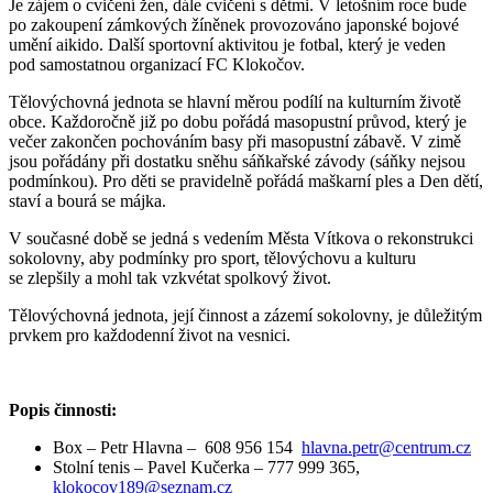
Je zájem o cvičení žen, dále cvičení s dětmi. V letošním roce bude
po zakoupení zámkových žíněnek provozováno japonské bojové
umění aikido. Další sportovní aktivitou je fotbal, který je veden
pod samostatnou organizací FC Klokočov.
Tělovýchovná jednota se hlavní měrou podílí na kulturním životě
obce. Každoročně již po dobu pořádá masopustní průvod, který je
večer zakončen pochováním basy při masopustní zábavě. V zimě
jsou pořádány při dostatku sněhu sáňkařské závody (sáňky nejsou
podmínkou). Pro děti se pravidelně pořádá maškarní ples a Den dětí,
staví a bourá se májka.
V současné době se jedná s vedením Města Vítkova o rekonstrukci
sokolovny, aby podmínky pro sport, tělovýchovu a kulturu
se zlepšily a mohl tak vzkvétat spolkový život.
Tělovýchovná jednota, její činnost a zázemí sokolovny, je důležitým
prvkem pro každodenní život na vesnici.
Popis činnosti:
Box – Petr Hlavna – 608 956 154
hlavna.petr@centrum.cz
Stolní tenis – Pavel Kučerka – 777 999 365,
klokocov189@seznam.cz