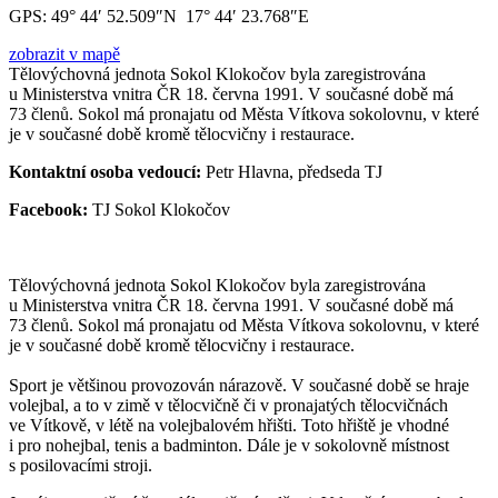
GPS:
49° 44′ 52.509″N 17° 44′ 23.768″E
zobrazit v mapě
Tělovýchovná jednota Sokol Klokočov byla zaregistrována
u Ministerstva vnitra ČR 18. června 1991. V současné době má
73 členů. Sokol má pronajatu od Města Vítkova sokolovnu, v které
je v současné době kromě tělocvičny i restaurace.
Kontaktní osoba vedoucí:
Petr Hlavna, předseda TJ
Facebook:
TJ Sokol Klokočov
Tělovýchovná jednota Sokol Klokočov byla zaregistrována
u Ministerstva vnitra ČR 18. června 1991. V současné době má
73 členů. Sokol má pronajatu od Města Vítkova sokolovnu, v které
je v současné době kromě tělocvičny i restaurace.
Sport je většinou provozován nárazově. V současné době se hraje
volejbal, a to v zimě v tělocvičně či v pronajatých tělocvičnách
ve Vítkově, v létě na volejbalovém hřišti. Toto hřiště je vhodné
i pro nohejbal, tenis a badminton. Dále je v sokolovně místnost
s posilovacími stroji.