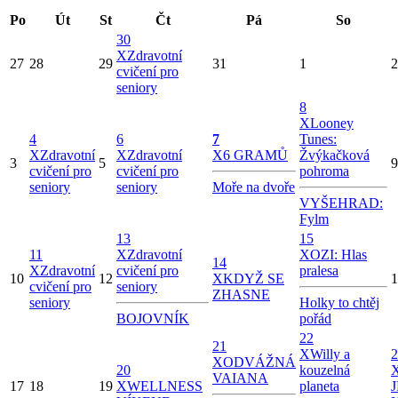
Po
Út
St
Čt
Pá
So
30
X
Zdravotní
27
28
29
31
1
2
cvičení pro
seniory
8
X
Looney
4
6
7
Tunes:
X
Zdravotní
X
Zdravotní
X
6 GRAMŮ
Žvýkačková
3
5
9
cvičení pro
cvičení pro
pohroma
seniory
seniory
Moře na dvoře
VYŠEHRAD:
Fylm
13
15
11
X
Zdravotní
X
OZI: Hlas
14
X
Zdravotní
cvičení pro
pralesa
10
12
X
KDYŽ SE
1
cvičení pro
seniory
ZHASNE
seniory
Holky to chtěj
BOJOVNÍK
pořád
22
21
X
Willy a
2
X
ODVÁŽNÁ
20
kouzelná
VAIANA
17
18
19
X
WELLNESS
planeta