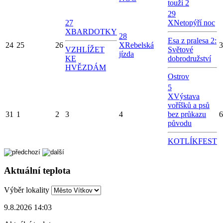
touží 2
29
27
X
Netopýří noc
X
BARDOTKY
28
Esa z pralesa 2:
24
25
26
X
Rebelská
3
VZHLÍŽET
Světové
jízda
KE
dobrodružství
HVĚZDÁM
Ostrov
5
X
Výstava
voříšků a psů
31
1
2
3
4
bez průkazu
6
původu
KOTLÍKFEST
Aktuální teplota
Výběr lokality
9.8.2026 14:03