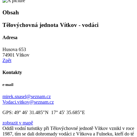
Obsah
Tělovýchovná jednota Vítkov - vodáci
Adresa
Husova 653
74901 Vítkov
Zpět
Kontakty
e-mail
mirek.snasel@seznam.cz
Vodaci.vitkov@seznam.cz
GPS:
49° 46′ 31.485″N 17° 45′ 35.685″E
zobrazit v mapě
Oddíl vodní turistiky při Tělovýchovné jednotě Vítkov vznikl v roce
1987, tím se dali dohromady vodáci z Vítkova a Fulneku, kteří do té