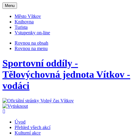
Otevřit
Menu
navigaci
Město Vítkov
Knihovna
Turista
Vstupenky on-line
Rovnou na obsah
Rovnou na menu
Sportovní oddíly -
Tělovýchovná jednota Vítkov -
vodáci
Úvod
Přehled všech akcí
Kulturní akce