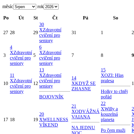
měsíc
rok
Po
Út
St
Čt
Pá
So
30
X
Zdravotní
27
28
29
31
1
2
cvičení pro
seniory
4
6
X
Zdravotní
X
Zdravotní
3
5
7
8
9
cvičení pro
cvičení pro
seniory
seniory
13
15
11
X
Zdravotní
X
OZI: Hlas
14
X
Zdravotní
cvičení pro
pralesa
10
12
X
KDYŽ SE
1
cvičení pro
seniory
ZHASNE
seniory
Holky to chtěj
BOJOVNÍK
pořád
22
21
X
Willy a
2
X
ODVÁŽNÁ
20
kouzelná
VAIANA
17
18
19
X
WELLNESS
planeta
VÍKEND
NA JEDNU
Po čem muži
NOC