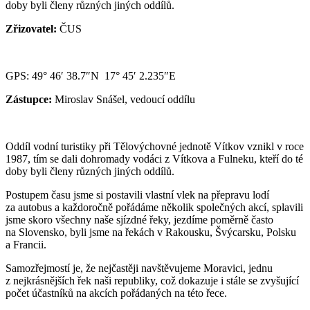
doby byli členy různých jiných oddílů.
Zřizovatel:
ČUS
GPS: 49° 46′ 38.7″N 17° 45′ 2.235″E
Zástupce:
Miroslav Snášel, vedoucí oddílu
Oddíl vodní turistiky při Tělovýchovné jednotě Vítkov vznikl v roce
1987, tím se dali dohromady vodáci z Vítkova a Fulneku, kteří do té
doby byli členy různých jiných oddílů.
Postupem času jsme si postavili vlastní vlek na přepravu lodí
za autobus a každoročně pořádáme několik společných akcí, splavili
jsme skoro všechny naše sjízdné řeky, jezdíme poměrně často
na Slovensko, byli jsme na řekách v Rakousku, Švýcarsku, Polsku
a Francii.
Samozřejmostí je, že nejčastěji navštěvujeme Moravici, jednu
z nejkrásnějších řek naši republiky, což dokazuje i stále se zvyšující
počet účastníků na akcích pořádaných na této řece.