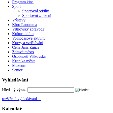
Program kina
Sport
Sportovní oddíly
Sportovní zařízení
Výstavy
Kino Panorama
Vítkovský zpravodaj
Kulturní dům
Volnočasové aktivity
Kurzy a vzdělávání
Cena Jana Zajíce
Zdravé město
Osobnosti Vítkovska
Kronika města
Muzeum
Senior
Vyhledávání
Hledaný výraz:
rozšířené vyhledávání ...
Kalendář