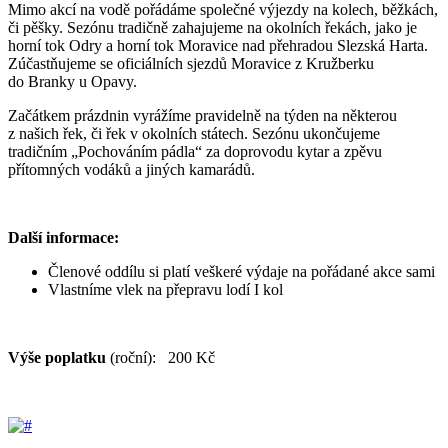
Mimo akcí na vodě pořádáme společné výjezdy na kolech, běžkách,
či pěšky. Sezónu tradičně zahajujeme na okolních řekách, jako je
horní tok Odry a horní tok Moravice nad přehradou Slezská Harta.
Zúčastňujeme se oficiálních sjezdů Moravice z Kružberku
do Branky u Opavy.
Začátkem prázdnin vyrážíme pravidelně na týden na některou
z našich řek, či řek v okolních státech. Sezónu ukončujeme
tradičním „Pochováním pádla“ za doprovodu kytar a zpěvu
přítomných vodáků a jiných kamarádů.
Další informace:
Členové oddílu si platí veškeré výdaje na pořádané akce sami
Vlastníme vlek na přepravu lodí I kol
Výše poplatku
(roční): 200 Kč